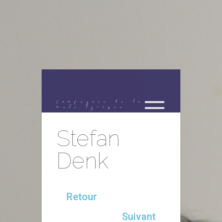
Compagnie de la
mule lyrique
Stefan
Denk
Retour
Suivant