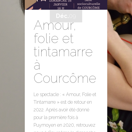
Déc.
09
Amour,
folie et
tintamarre
à
Courcôme
Le spectacle : « Amour, Folie et
Tintamarre » est de retour en
2022. Après avoir été donné
pour la première fois à
Puymoyen en 2020, retrouvez