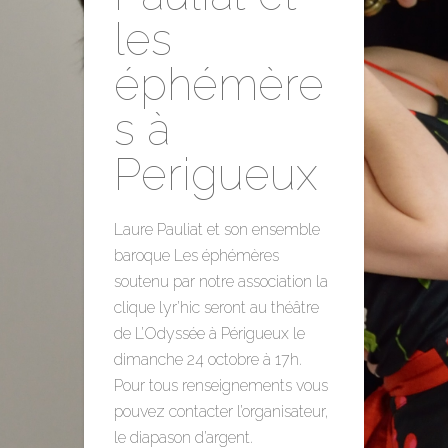
les
éphémère
s à
Perigueux
Laure Pauliat et son ensemble
baroque Les éphémères
soutenu par notre association la
clique lyr’hic seront au théâtre
de L’Odyssée à Périgueux le
dimanche 24 octobre à 17h.
Pour tous renseignements vous
pouvez contacter l’organisateur,
le diapason d’argent.