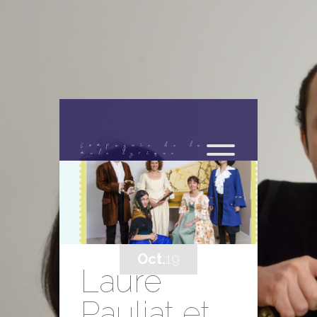
Compagnie de la
mule lyrique
Oct.
19
Laure
Pauliat et