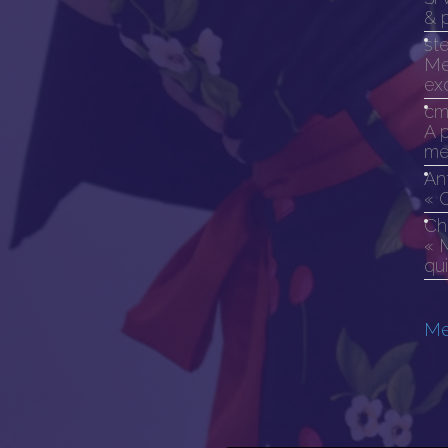
& p
st
Mer
ex
c
A p
me 
An
« 
Chr
« 
qui
Me