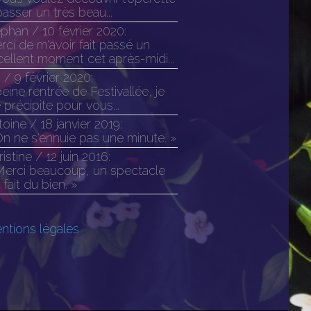
asser un très beau...
ephan
/
10 février 2020
:
ci de m'avoir fait passé un
cellent moment cet après-midi...
m
/
9 février 2020
:
eine rentrée de Festivallée, je
précipite pour vous...
toine
/
18 janvier 2019
:
On ne s'ennuie pas une minute. »
istine
/
12 juin 2016
:
Merci beaucoup, un spectacle
 fait du bien. »
ntions légales