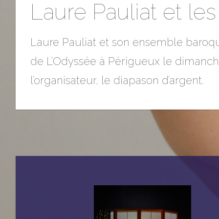
Laure Pauliat et l
Laure Pauliat et son ensemble baroque
de L’Odyssée à Périgueux le dimanch
l’organisateur, le diapason d’argent.