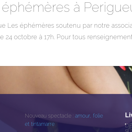
es éphémères à Perigue
 Les éphémères soutenu par notre associatio
e 24 octobre à 17h. Pour tous renseignemen
Li
Nouveau spectacle :
amour, folie
et tintamarre
DE
Si 