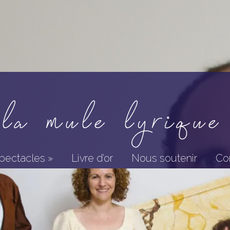
la mule lyrique
pectacles
»
Livre d’or
Nous soutenir
Co