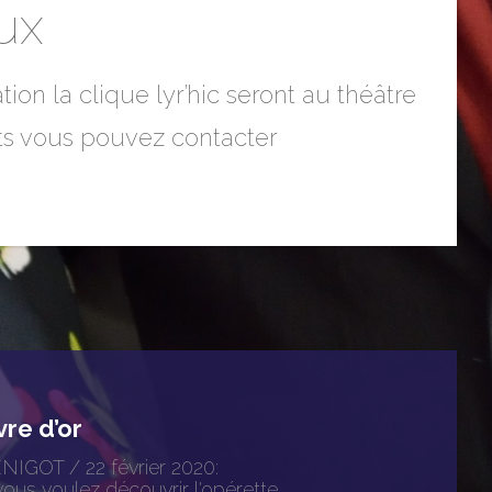
ux
n la clique lyr’hic seront au théâtre
ts vous pouvez contacter
vre d’or
NIGOT
/
22 février 2020
:
vous voulez découvrir l'opérette