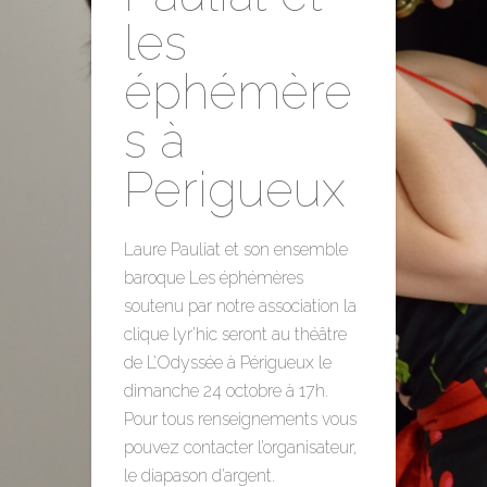
les
éphémère
s à
Perigueux
Laure Pauliat et son ensemble
baroque Les éphémères
soutenu par notre association la
clique lyr’hic seront au théâtre
de L’Odyssée à Périgueux le
dimanche 24 octobre à 17h.
Pour tous renseignements vous
pouvez contacter l’organisateur,
le diapason d’argent.