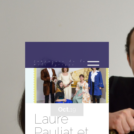
Compagnie de la
mule lyrique
Oct.
19
Laure
Pauliat et