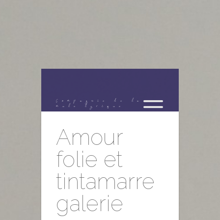
Compagnie de la
mule lyrique
Amour
folie et
tintamarre
galerie