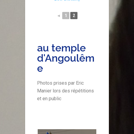
◄
1
2
au temple
d'Angoulêm
e
Photos prises par Eric
Manier lors des répétitions
et en public