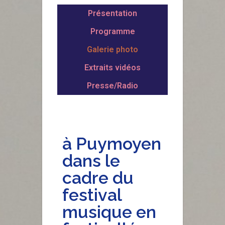
Présentation
Programme
Galerie photo
Extraits vidéos
Presse/Radio
à Puymoyen
dans le
cadre du
festival
musique en